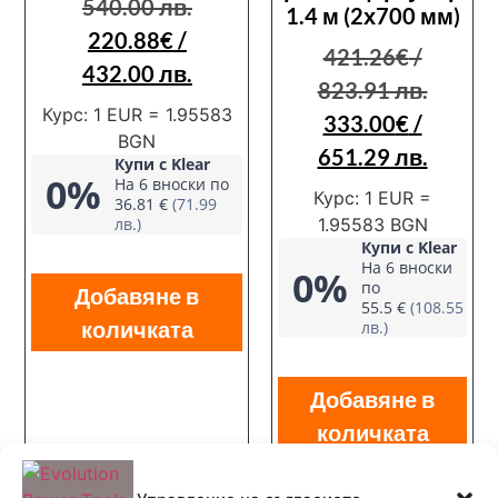
540.00 лв.
1.4 м (2х700 мм)
220.88
€
/
421.26
€
/
432.00 лв.
823.91 лв.
Курс: 1 EUR = 1.95583
333.00
€
/
BGN
651.29 лв.
Купи с Klear
0%
На 6 вноски по
Курс: 1 EUR =
36.81 €
(71.99
лв.)
1.95583 BGN
Купи с Klear
На 6 вноски
0%
по
Добавяне в
55.5 €
(108.55
количката
лв.)
Добавяне в
количката