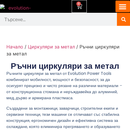
0
Начало
/
Циркуляри за метал
/ Ръчни циркуляри
за метал
Ръчни циркуляри за метал
Ръчните циркуляри за метал от
Evolution Power Tools
комбинират
мобилност, мощност и безопасност
, за да
осигурят
прецизно и чисто рязане
на различни материали –
от конструкционна стомана и неръждавейка до алуминий,
мед, дърво и армирана пластмаса.
Създадени за монтажници, заварчици, строителни екипи и
сервизни техници, тези машини се отличават със
стабилна
конструкция
,
ергономичен дизайн
и
ефективна система за
охлаждане
, която елиминира прегряването и образуването