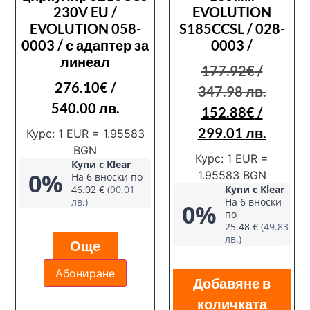
230V EU /
EVOLUTION
EVOLUTION 058-
S185CCSL / 028-
0003 / с адаптер за
0003 /
линеал
177.92
€
/
276.10
€
/
347.98 лв.
540.00 лв.
152.88
€
/
299.01 лв.
Курс: 1 EUR = 1.95583
BGN
Курс: 1 EUR =
Купи с Klear
0%
1.95583 BGN
На 6 вноски по
46.02 €
(90.01
Купи с Klear
лв.)
На 6 вноски
0%
по
25.48 €
(49.83
лв.)
Още
Абониране
Добавяне в
количката