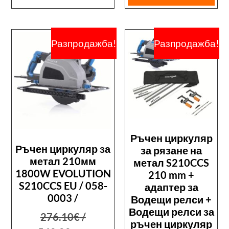
Разпродажба!
Разпродажба!
Ръчен циркуляр
Ръчен циркуляр за
за рязане на
метал 210мм
метал S210CCS
1800W EVOLUTION
210 mm +
S210CCS EU / 058-
адаптер за
0003 /
Водещи релси +
Водещи релси за
276.10
€
/
ръчен циркуляр