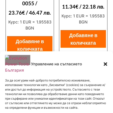
0055 /
11.34
€
/ 22.18 лв.
23.76
€
/ 46.47 лв.
Курс: 1 EUR = 1.95583
Курс: 1 EUR = 1.95583
BGN
BGN
Добавяне в
Добавяне в
количката
количката
Управление на съгласието
За да осигурим най-доброто потребителско изживяване,
използваме технологии като „бисквитки“ (cookies) за съхранение и/
или достъп до информация на устройството. Съгласието с тези
технологии ни позволява да обработваме данни като поведението
РАБОТНО ВРЕМЕ
при сърфиране или уникални идентификатори на този сайт. Отказът
Понеделник - Петък:
от съгласие или оттеглянето му може да се отрази неблагоприятно
на определени функции и възможности на сайта.
08:30 - 17:00