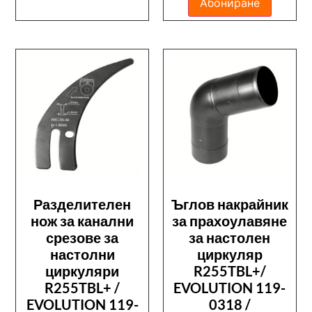
Абониране
Разделителен
Ъглов накрайник
нож за канални
за прахоулавяне
срезове за
за настолен
настолни
циркуляр
циркуляри
R255TBL+/
R255TBL+ /
EVOLUTION 119-
EVOLUTION 119-
0318 /