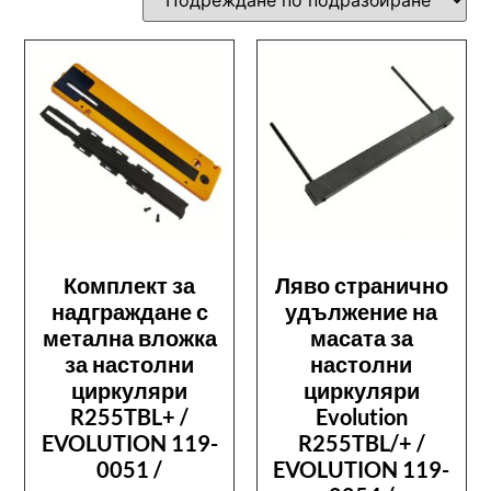
Комплект за
Ляво странично
надграждане с
удължение на
метална вложка
масата за
за настолни
настолни
циркуляри
циркуляри
R255TBL+ /
Evolution
EVOLUTION 119-
R255TBL/+ /
0051 /
EVOLUTION 119-