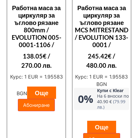
Работна маса за
Работна маса за
циркуляр за
циркуляр за
ъглово рязане
ъглово рязане
800mm /
MCS MITRESTAND
EVOLUTION 005-
/ EVOLUTION 133-
0001-1106 /
0001 /
138.05
€
/
245.42
€
/
270.00 лв.
480.00 лв.
Курс: 1 EUR = 1.95583
Курс: 1 EUR = 1.95583
BGN
Купи с Klear
Още
BGN
0%
На 6 вноски по
40.90 €
(79.99
Абониране
лв.)
Още