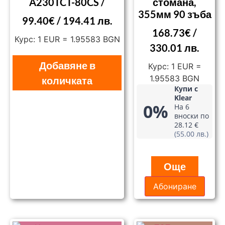
A230TCT-80CS /
стомана,
355мм 90 зъба
99.40
€
/ 194.41 лв.
168.73
€
/
Курс: 1 EUR = 1.95583 BGN
330.01 лв.
Добавяне в
Курс: 1 EUR =
1.95583 BGN
количката
Купи с
Klear
0%
На 6
вноски по
28.12 €
(55.00 лв.)
Още
Абониране