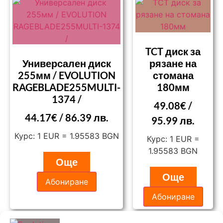
TCT диск за
Универсален диск
рязане на
255мм / EVOLUTION
стомана
RAGEBLADE255MULTI-
180мм
1374 /
49.08
€
/
44.17
€
/ 86.39 лв.
95.99 лв.
Курс: 1 EUR = 1.95583 BGN
Курс: 1 EUR =
1.95583 BGN
Още
Още
Абониране
Абониране