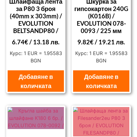
Шлайфаща лента
Шкурка за
за P80 3 броя
гипсокартон 240G
(40mm x 303mm) /
(K016B) /
EVOLUTION
EVOLUTION 078-
BELTSANDP80 /
0093 / 225 мм
6.74
€
/ 13.18 лв.
9.82
€
/ 19.21 лв.
Курс: 1 EUR = 1.95583
Курс: 1 EUR = 1.95583
BGN
BGN
Добавяне в
Добавяне в
количката
количката