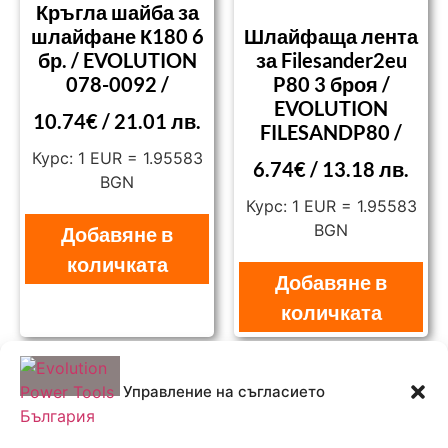
Кръгла шайба за
шлайфане К180 6
Шлайфаща лента
бр. / EVOLUTION
за Filesander2eu
078-0092 /
P80 3 броя /
EVOLUTION
10.74
€
/ 21.01 лв.
FILESANDP80 /
Курс: 1 EUR = 1.95583
6.74
€
/ 13.18 лв.
BGN
Курс: 1 EUR = 1.95583
BGN
Добавяне в
количката
Добавяне в
количката
Управление на съгласието