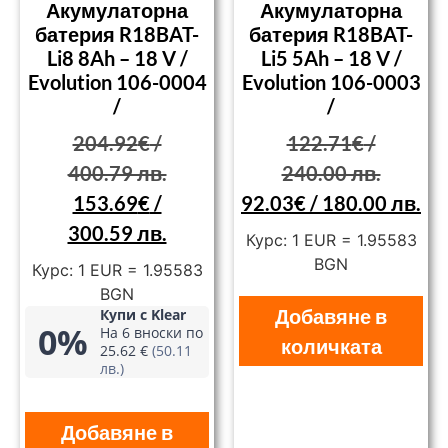
Акумулаторна
Акумулаторна
батерия R18BAT-
батерия R18BAT-
Li8 8Ah – 18 V /
Li5 5Ah – 18 V /
Evolution 106-0004
Evolution 106-0003
/
/
204.92
€
/
122.71
€
/
400.79 лв.
240.00 лв.
153.69
€
/
92.03
€
/ 180.00 лв.
300.59 лв.
Курс: 1 EUR = 1.95583
BGN
Курс: 1 EUR = 1.95583
BGN
Добавяне в
Купи с Klear
0%
На 6 вноски по
количката
25.62 €
(50.11
лв.)
Добавяне в