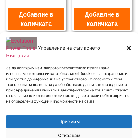
Добавяне в
Добавяне в
количката
количката
Управление на съгласието
За да осигурим най-доброто потребителско изживяване,
използваме технологии като „бисквитки“ (cookies) за съхранение и/
или достъп до информация на устройството. Съгласието с тези
технологии ни позволява да обработваме данни като поведението
РАБОТНО ВРЕМЕ
при сърфиране или уникални идентификатори на този сайт. Отказът
Понеделник - Петък:
от съгласие или оттеглянето му може да се отрази неблагоприятно
на определени функции и възможности на сайта.
08:30 - 17:00
ВЛЕЗТЕ В КЛУБА
Получавайте новини и специални оферти!
Приемам
Отказвам