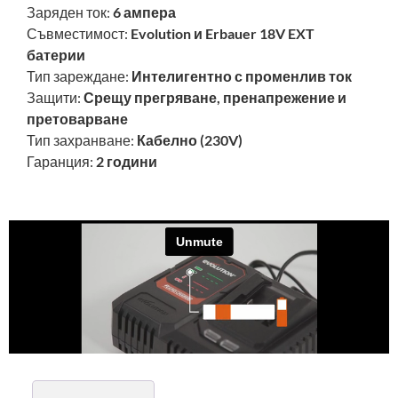
Заряден ток:
6 ампера
Съвместимост:
Evolution и Erbauer 18V EXT
батерии
Тип зареждане:
Интелигентно с променлив ток
Защити:
Срещу прегряване, пренапрежение и
претоварване
Тип захранване:
Кабелно (230V)
Гаранция:
2 години