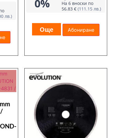
0%
На 6 вноски по
56.83 €
(111.15 лв.)
по
00 лв.)
Още
Абониране
не
0 mm
/
MOND-