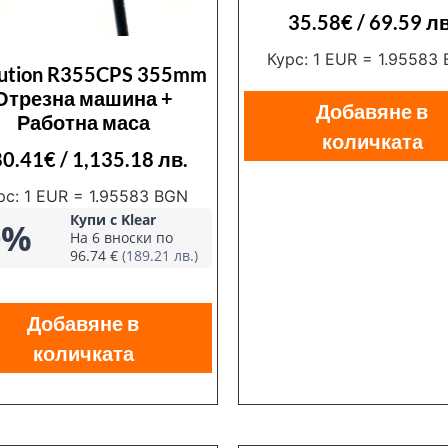
35.58
€
/ 69.59 лв
Курс: 1 EUR = 1.95583
lution R355CPS 355mm
Отрезна машина +
Добавяне в
Работна маса
количката
80.41
€
/ 1,135.18 лв.
рс: 1 EUR = 1.95583 BGN
Купи с Klear
0%
На 6 вноски по
96.74 €
(189.21 лв.)
Добавяне в
количката