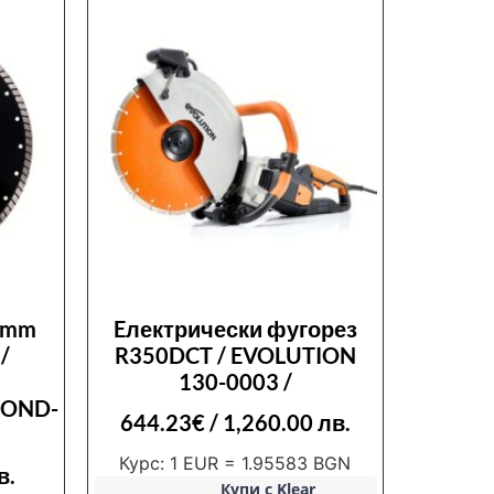
5 mm
Eлектрически фугорез
/
R350DCT / EVOLUTION
130-0003 /
MOND-
644.23
€
/ 1,260.00 лв.
Курс: 1 EUR = 1.95583 BGN
в.
Купи с Klear