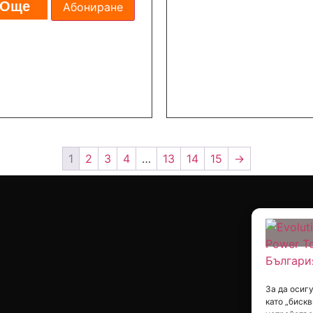
Още
Абониране
1
2
3
4
…
13
14
15
→
За да осиг
като „бискв