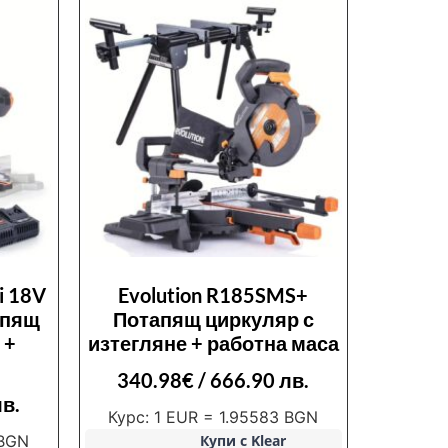
i 18V
Evolution R185SMS+
апящ
Потапящ циркуляр с
 +
изтегляне + работна маса
340.98
€
/ 666.90 лв.
лв.
Курс: 1 EUR = 1.95583 BGN
 BGN
Купи с Klear