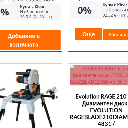
Купи с Klear
0%
Купи с Klear
0%
На 6 вноски 
На 6 вноски по
82.32 €
(161.
26.5 €
(51.83 лв.)
Още
Абонира
Добавяне в
количката
Evolution RAGE 21
Диамантен диск 
EVOLUTION
RAGEBLADE210DIA
4831 /