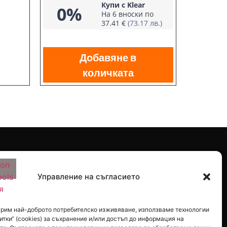
Купи с Klear
0%
На 6 вноски по
37.41 €
(73.17 лв.)
Добавяне в
количката
Управление на съгласието
урим най-доброто потребителско изживяване, използваме технологии
итки“ (cookies) за съхранение и/или достъп до информация на