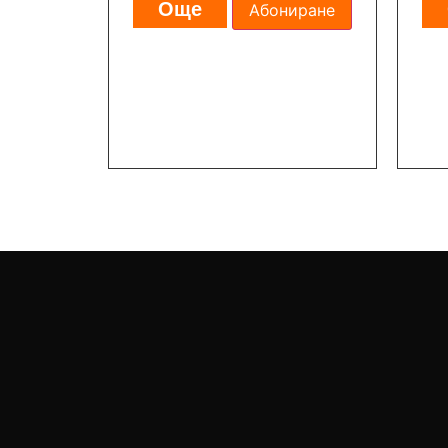
Още
Абониране