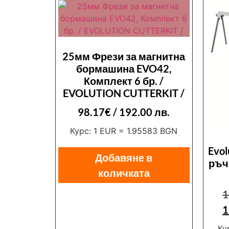
25мм Фрези за магнитна
бормашина EVO42,
Комплект 6 бр. /
EVOLUTION CUTTERKIT /
98.17
€
/ 192.00 лв.
Курс: 1 EUR = 1.95583 BGN
Evo
Добавяне в
ръч
количката
1
1
Ку