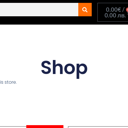
0.00
€
/
0.00 лв.
Shop
s store.