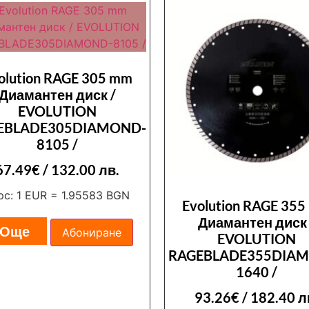
olution RAGE 305 mm
Диамантен диск /
EVOLUTION
EBLADE305DIAMOND-
8105 /
67.49
€
/ 132.00 лв.
рс: 1 EUR = 1.95583 BGN
Evolution RAGE 35
Диамантен диск 
Още
Абониране
EVOLUTION
RAGEBLADE355DIA
1640 /
93.26
€
/ 182.40 л