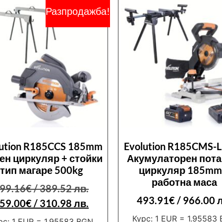
Разпродажба!
lution R185CCS 185mm
Evolution R185CMS-L
ен циркуляр + стойки
Акумулаторен пот
тип магаре 500kg
циркуляр 185mm
работна маса
99.16
€
/ 389.52 лв.
493.91
€
/ 966.00 
59.00
€
/ 310.98 лв.
Курс: 1 EUR = 1.95583
рс: 1 EUR = 1.95583 BGN