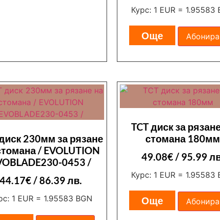
Курс: 1 EUR = 1.95583
Още
Абонира
TCT диск за рязане
диск 230мм за рязане
стомана 180м
стомана / EVOLUTION
49.08
€
/ 95.99 лв
VOBLADE230-0453 /
Курс: 1 EUR = 1.95583
44.17
€
/ 86.39 лв.
рс: 1 EUR = 1.95583 BGN
Още
Абонира