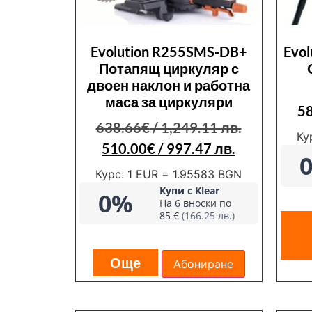
Evolution R255SMS-DB+
Evo
Потапящ циркуляр с
двоен наклон и работна
маса за циркуляри
5
638.66
€
/ 1,249.11 лв.
Ку
510.00
€
/ 997.47 лв.
Курс: 1 EUR = 1.95583 BGN
Купи с Klear
0%
На 6 вноски по
85 €
(166.25 лв.)
Още
Абониране