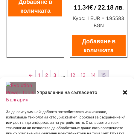
Добавяне в
11.34
€
/ 22.18 лв.
количката
Курс: 1 EUR = 1.95583
BGN
Добавяне в
количката
←
1
2
3
…
12
13
14
15
Управление на съгласието
За да осигурим най-доброто потребителско изживяване,
използваме технологии като „бисквитки“ (cookies) за съхранение и/
или достъп до информация на устройството. Съгласието с тези
технологии ни позволява да обработваме данни като поведението
РАБОТНО ВРЕМЕ
при сърфиране или уникални идентификатори на този сайт. Отказът