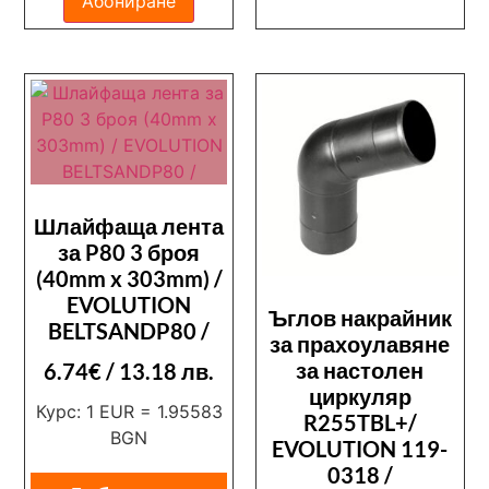
Абониране
Шлайфаща лента
за P80 3 броя
(40mm x 303mm) /
EVOLUTION
Ъглов накрайник
BELTSANDP80 /
за прахоулавяне
за настолен
6.74
€
/ 13.18 лв.
циркуляр
Курс: 1 EUR = 1.95583
R255TBL+/
BGN
EVOLUTION 119-
0318 /