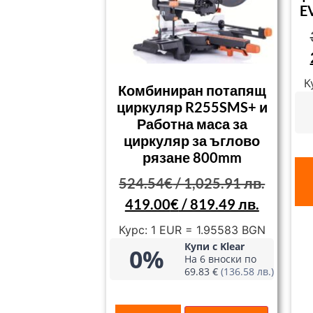
E
К
Комбиниран потапящ
циркуляр R255SMS+ и
Работна маса за
циркуляр за ъглово
рязане 800mm
524.54
€
/ 1,025.91 лв.
419.00
€
/ 819.49 лв.
Курс: 1 EUR = 1.95583 BGN
Купи с Klear
0%
На 6 вноски по
69.83 €
(136.58 лв.)