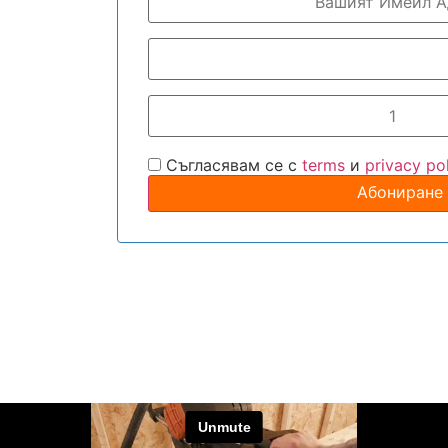
Съгласявам се с
terms
и
privacy po
Абониране