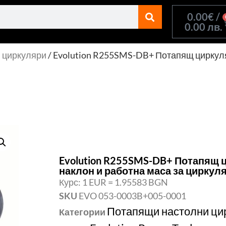
0.00
€
/
0.00 лв.
 циркуляри
/ Evolution R255SMS-DB+ Потапящ циркуля
Evolution R255SMS-DB+ Потапящ 
наклон и работна маса за циркул
Курс: 1 EUR = 1.95583 BGN
SKU
EVO 053-0003B+005-0001
Потапящи настолни ци
Категории