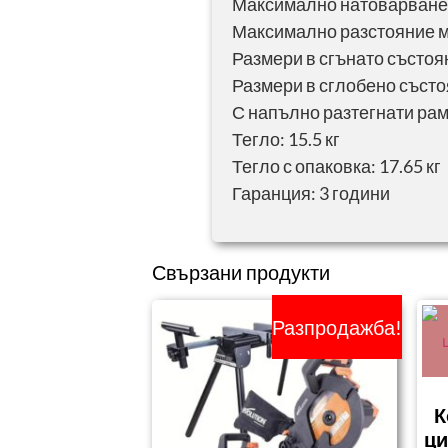
Максимално натоварване:
Максимално разстояние м
Размери в сгънато състоян
Размери в сглобено състоя
С напълно разтегнати рам
Тегло: 15.5 кг
Тегло с опаковка: 17.65 кг
Гаранция: 3 години
Свързани продукти
Разпродажба!
К
ци