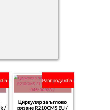
жба!
Разпродажба!
р
Циркуляр за ъглово
k /
рязане R210CMS EU /