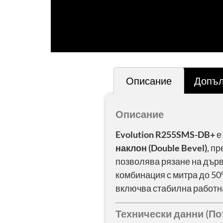
Описание
Допъл
Описание
Evolution R255SMS-DB+
е
наклон (Double Bevel)
, п
позволява рязане на дърво
комбинация с митра до 50
включва стабилна работна
Технически данни (П