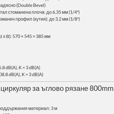
надясно (Double Bevel)
тал стоманена плоча: до 6.35 мм (1/4″)
манен профил (кутия): до 3.2 мм (1/8″)
 х В): 570 × 545 × 385 мм
8 dB(A), K = 3 dB(A)
.8 dB(A), K = 3 dB(A)
 циркуляр за ъглово рязане 800m
поддържания материал: 3 м