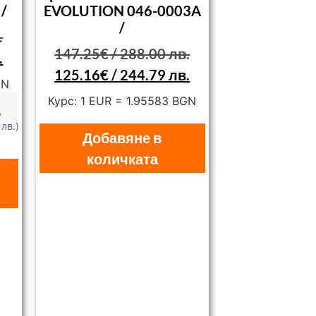
 /
EVOLUTION 046-0003A
/
.
147.25
€
/ 288.00 лв.
.
125.16
€
/ 244.79 лв.
GN
Курс: 1 EUR = 1.95583 BGN
о
 лв.)
Добавяне в
количката