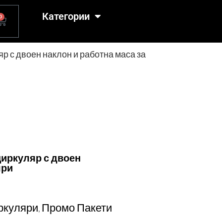
Категории
0
р с двоен наклон и работна маса за
циркуляр с двоен
яри
ркуляри
Промо Пакети
,