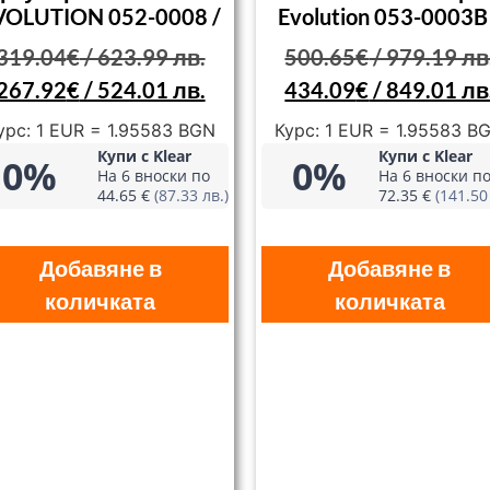
VOLUTION 052-0008 /
Evolution 053-0003B
319.04
€
/ 623.99 лв.
500.65
€
/ 979.19 лв
267.92
€
/ 524.01 лв.
434.09
€
/ 849.01 лв
урс: 1 EUR = 1.95583 BGN
Курс: 1 EUR = 1.95583 B
Купи с Klear
Купи с Klear
0%
0%
На 6 вноски по
На 6 вноски п
44.65 €
(87.33 лв.)
72.35 €
(141.50
Добавяне в
Добавяне в
количката
количката