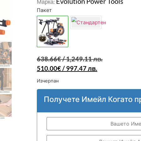
Evolution Power Tools
Марка:
Пакет
638.66
€
/ 1,249.11 лв.
510.00
€
/ 997.47 лв.
Изчерпан
Получете Имейл Когато п