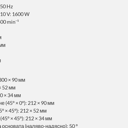
 50 Hz
10 V: 1600 W
00 min⁻¹
м
 мм
м
 300 × 90 мм
× 52 мм
00 × 34 мм
(45° × 0°): 212 × 90 мм
 × 45°): 212 × 52 мм
5° × 45°): 212 × 34 мм
 основата (наляво-надясно): 50 °