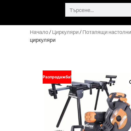
Начало
/
Циркуляри
/
Потапящи настолни
циркуляри
Разпродажба!