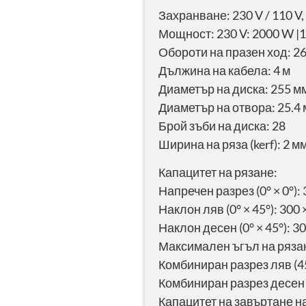
Захранване: 230 V / 110 V,
Мощност: 230 V: 2000 W |1
Обороти на празен ход: 26
Дължина на кабела: 4 м
Диаметър на диска: 255 м
Диаметър на отвора: 25.4
Брой зъби на диска: 28
Ширина на ряза (kerf): 2 м
Капацитет на рязане:
Напречен разрез (0° × 0°):
Наклон ляв (0° × 45°): 300 
Наклон десен (0° × 45°): 3
Максимален ъгъл на рязане 
Комбиниран разрез ляв (45°
Комбиниран разрез десен (4
Капацитет на завъртане на