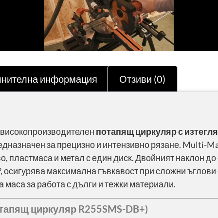
нителна информация
Отзиви (0)
 високопроизводителен
потапящ циркуляр с изтегл
редназначен за прецизно и интензивно рязане. Multi-Ma
, пластмаса и метал с един диск. Двойният наклон до 
°, осигурява максимална гъвкавост при сложни ъглови
 маса за работа с дълги и тежки материали.
отапящ циркуляр R255SMS-DB+)